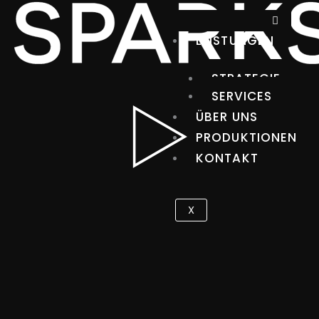
Zum
Inhalt
LEISTUNGEN
springen
STRATEGIE
SERVICES
ÜBER UNS
PRODUKTIONEN
KONTAKT
X